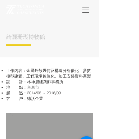
綺麗珊瑚博物館
工作內容：金屬外殼幾何及構造分析優化、參數
模型建置、工程現場數位化、加工安裝資料產製
設 計：林坤層建築師事務所
地 點：台東市
起 迄：2014/08 ~ 2016/09
客 戶：德沃企業